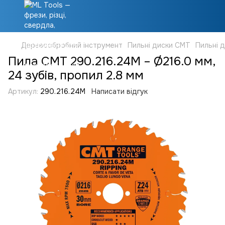
Деревообробний інструмент
Пильні диски CMT
Пильні 
Пила CMT 290.216.24M – Ø216.0 мм,
24 зубів, пропил 2.8 мм
Артикул:
290.216.24M
Написати відгук