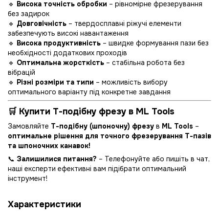
🔹
Висока точність обробки
– рівномірне фрезерування
без задирок
🔹
Довговічність
– твердосплавні ріжучі елементи
забезпечують високі навантаження
🔹
Висока продуктивність
– швидке формування пази без
необхідності додаткових проходів
🔹
Оптимальна жорсткість
– стабільна робота без
вібрацій
🔹
Різні розміри та типи
– можливість вибору
оптимального варіанту під конкретне завдання
🛒 Купити Т-подібну фрезу в ML Tools
Замовляйте
Т-подібну (шпоночну) фрезу
в
ML Tools
–
оптимальне рішення для точного фрезерування Т-пазів
та шпоночних канавок!
📞
Залишилися питання?
– Телефонуйте або пишіть в чат,
наші експерти ефективні вам підібрати оптимальний
інструмент!
Характеристики