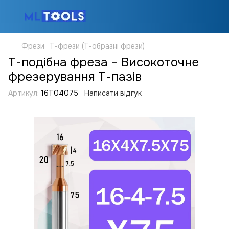
Фрези
Т-фрези (Т-образні фрези)
Т-подібна фреза – Високоточне
фрезерування Т-пазів
Артикул:
16T04075
Написати відгук