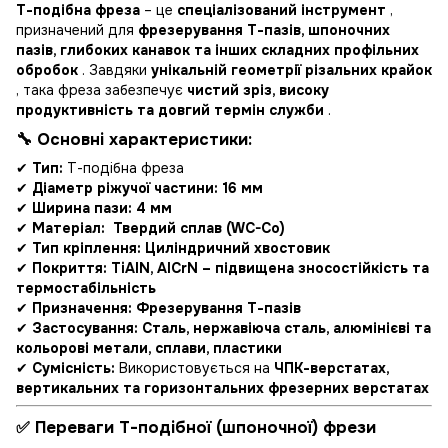
Т-подібна фреза
– це
спеціалізований інструмент
,
призначений для
фрезерування Т-пазів, шпоночних
пазів, глибоких канавок та інших складних профільних
обробок
. Завдяки
унікальній геометрії різальних крайок
, така фреза забезпечує
чистий зріз, високу
продуктивність та довгий термін служби
.
🔧 Основні характеристики:
✔
Тип:
Т-подібна фреза
✔
Діаметр ріжучої частини:
16 мм
✔
Ширина пази: 4
мм
✔
Матеріал:
Твердий сплав (WC-Co)
✔
Тип кріплення:
Циліндричний хвостовик
✔
Покриття:
TiAlN, AlCrN – підвищена зносостійкість та
термостабільність
✔
Призначення:
Фрезерування Т-пазів
✔
Застосування:
Сталь, нержавіюча сталь, алюмінієві та
кольорові метали, сплави, пластики
✔
Сумісність:
Використовується на
ЧПК-верстатах,
вертикальних та горизонтальних фрезерних верстатах
✅ Переваги Т-подібної (шпоночної) фрези