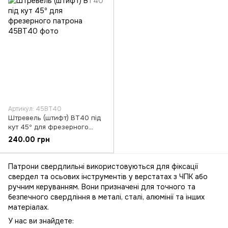
Артикул: 45BT40
Штревель (штифт) BT40 під
кут 45º для фрезерного
патрона
240.00 грн
Патрони свердлильні використовуються для фіксації
свердел та осьових інструментів у верстатах з ЧПК або
ручним керуванням. Вони призначені для точного та
безпечного свердління в металі, сталі, алюмінії та інших
матеріалах.
У нас ви знайдете: