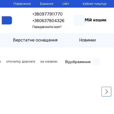
Порівняння
Бажання
UAH
Кабінет покупця
+380977911770
Мій кошик
+380637804326
Передзвонити вам?
Верстатне оснащення
Новинки
е
спочатку дорожчі
за назвою
Відображення: