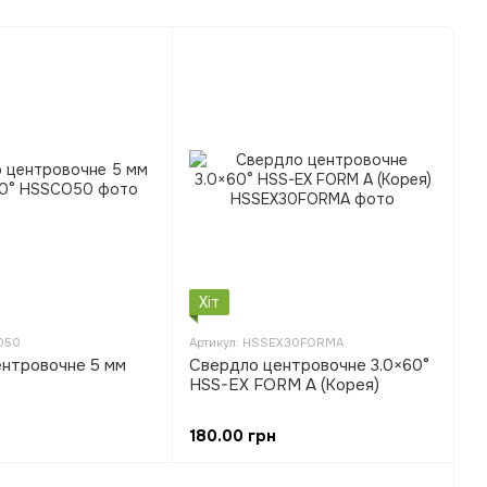
Хіт
O50
Артикул: HSSEX30FORMA
нтровочне 5 мм
Свердло центровочне 3.0×60°
°
HSS-EX FORM A (Корея)
180.00 грн