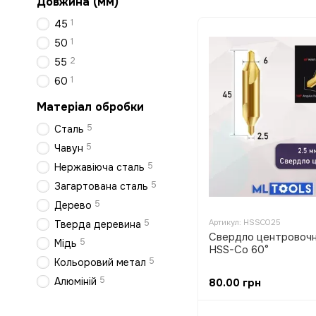
Довжина (мм)
1
45
1
50
2
55
1
60
Матеріал обробки
5
Сталь
5
Чавун
5
Нержавіюча сталь
5
Загартована сталь
5
Дерево
5
Артикул: HSSCO25
Тверда деревина
Свердло центровочн
5
Мідь
HSS-Co 60°
5
Кольоровий метал
5
Алюміній
80.00 грн