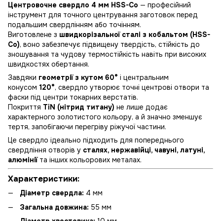
Центровочне свердло 4 мм HSS-Co
— професійний
інструмент для точного центрування заготовок перед
подальшим свердлінням або точінням.
Виготовлене з
швидкорізальної сталі з кобальтом (HSS-
Co)
, воно забезпечує підвищену твердість, стійкість до
зношування та чудову термостійкість навіть при високих
швидкостях обертання.
Завдяки
геометрії з кутом 60°
і центральним
конусом
120°
, свердло утворює точні центрові отвори та
фаски під центри токарних верстатів.
Покриття
TiN (нітрид титану)
не лише додає
характерного золотистого кольору, а й значно зменшує
тертя, запобігаючи перегріву ріжучої частини.
Це свердло ідеально підходить для попереднього
свердління отворів у
сталях, нержавійці, чавуні, латуні,
алюмінії
та інших кольорових металах.
Характеристики:
Діаметр свердла:
4 мм
Загальна довжина:
55 мм