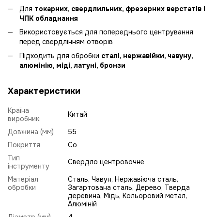
Для
токарних, свердлильних, фрезерних верстатів і
ЧПК обладнання
Використовується для попереднього центрування
перед свердлінням отворів
Підходить для обробки
сталі, нержавійки, чавуну,
алюмінію, міді, латуні, бронзи
Характеристики
Країна
Китай
виробник:
Довжина (мм)
55
Покриття
Co
Тип
Свердло центровочне
інструменту
Матеріал
Сталь, Чавун, Нержавіюча сталь,
обробки
Загартована сталь, Дерево, Тверда
деревина, Мідь, Кольоровий метал,
Алюміній
Діаметр (мм)
4