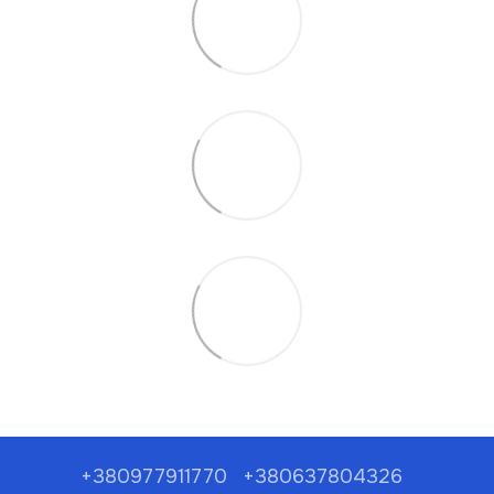
+380977911770
+380637804326