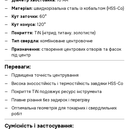
Діаметр хвостовика:
10 мм
Матеріал:
швидкорізальна сталь із кобальтом (HSS-Co)
Кут заточки:
60°
Кут конуса:
120°
Покриття:
TiN (нітрид титану, золотисте)
Тип свердла:
комбіноване центровочне
Призначення:
створення центрових отворів та фасок
під центр
Переваги:
Підвищена точність центрування
Висока зносостійкість і термостійкість завдяки HSS-Co
Покриття TiN подовжує ресурс інструмента
Плавне різання без задирок і перегріву
Оптимальна геометрія для токарних і свердлильних
робіт
Сумісність і застосування: