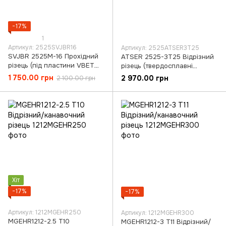
−17%
1
Артикул: 2525SVJBR16
Артикул: 2525ATSER3T25
SVJBR 2525M-16 Прохідний
ATSER 2525-3T25 Відрізний
різець (під пластини VBET
різець (твердосплавні
1604, VBGT 1604)
пластини, ЧПК,
1 750.00 грн
2 970.00 грн
2 100.00 грн
універсальний)
Хіт
−17%
−17%
Артикул: 1212MGEHR250
Артикул: 1212MGEHR300
MGEHR1212-2.5 T10
MGEHR1212-3 T11 Відрізний/