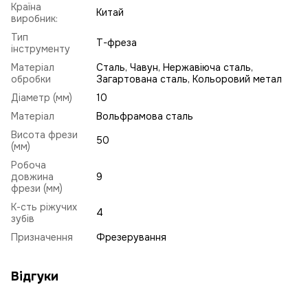
Країна
Китай
виробник:
Тип
T-фреза
інструменту
Матеріал
Сталь, Чавун, Нержавіюча сталь,
обробки
Загартована сталь, Кольоровий метал
Діаметр (мм)
10
Матеріал
Вольфрамова сталь
Висота фрези
50
(мм)
Робоча
довжина
9
фрези (мм)
К-сть ріжучих
4
зубів
Призначення
Фрезерування
Відгуки