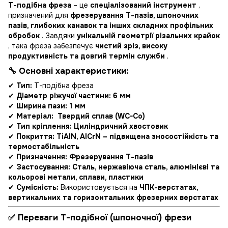
Т-подібна фреза
– це
спеціалізований інструмент
,
призначений для
фрезерування Т-пазів, шпоночних
пазів, глибоких канавок та інших складних профільних
обробок
. Завдяки
унікальній геометрії різальних крайок
, така фреза забезпечує
чистий зріз, високу
продуктивність та довгий термін служби
.
🔧 Основні характеристики:
✔
Тип:
Т-подібна фреза
✔
Діаметр ріжучої частини: 6
мм
✔
Ширина пази: 1
мм
✔
Матеріал:
Твердий сплав (WC-Co)
✔
Тип кріплення:
Циліндричний хвостовик
✔
Покриття:
TiAlN, AlCrN – підвищена зносостійкість та
термостабільність
✔
Призначення:
Фрезерування Т-пазів
✔
Застосування:
Сталь, нержавіюча сталь, алюмінієві та
кольорові метали, сплави, пластики
✔
Сумісність:
Використовується на
ЧПК-верстатах,
вертикальних та горизонтальних фрезерних верстатах
✅ Переваги Т-подібної (шпоночної) фрези