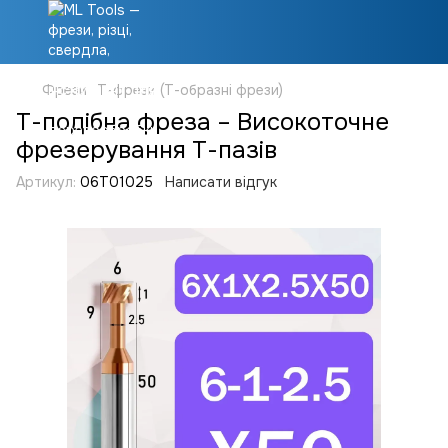
Фрези
Т-фрези (Т-образні фрези)
Т-подібна фреза – Високоточне
фрезерування Т-пазів
Артикул:
06T01025
Написати відгук