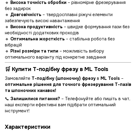
🔹
Висока точність обробки
– рівномірне фрезерування
без задирок
🔹
Довговічність
– твердосплавні ріжучі елементи
забезпечують високі навантаження
🔹
Висока продуктивність
– швидке формування пази без
необхідності додаткових проходів
🔹
Оптимальна жорсткість
– стабільна робота без
вібрацій
🔹
Різні розміри та типи
– можливість вибору
оптимального варіанту під конкретне завдання
🛒 Купити Т-подібну фрезу в ML Tools
Замовляйте
Т-подібну (шпоночну) фрезу
в
ML Tools
–
оптимальне рішення для точного фрезерування Т-пазів
та шпоночних канавок!
📞
Залишилися питання?
– Телефонуйте або пишіть в чат,
наші експерти ефективні вам підібрати оптимальний
інструмент!
Характеристики