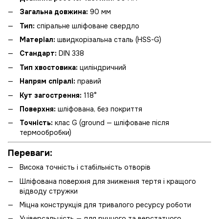
Загальна довжина:
90 мм
Тип:
спіральне шліфоване свердло
Матеріал:
швидкорізальна сталь (HSS-G)
Стандарт:
DIN 338
Тип хвостовика:
циліндричний
Напрям спіралі:
правий
Кут загострення:
118°
Поверхня:
шліфована, без покриття
Точність:
клас G (ground — шліфоване після
термообробки)
Переваги:
Висока точність і стабільність отворів
Шліфована поверхня для зниження тертя і кращого
відводу стружки
Міцна конструкція для тривалого ресурсу роботи
Універсальність — для ручного та верстатного