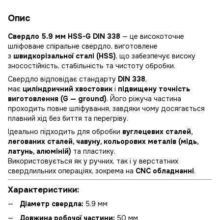
Опис
Свердло 5.9 мм HSS-G DIN 338
— це високоточне
шліфоване спіральне свердло, виготовлене
з
швидкорізальної сталі (HSS)
, що забезпечує високу
зносостійкість, стабільність та чистоту обробки.
Свердло відповідає стандарту
DIN 338
,
має
циліндричний хвостовик
і
підвищену точність
виготовлення (G — ground)
. Його ріжуча частина
проходить повне шліфування, завдяки чому досягається
плавний хід без биття та перегріву.
Ідеально підходить для обробки
вуглецевих сталей,
легованих сталей, чавуну, кольорових металів (мідь,
латунь, алюміній)
та пластику.
Використовується як у ручних, так і у верстатних
свердлильних операціях, зокрема на
CNC обладнанні
.
Характеристики:
Діаметр свердла:
5.9 мм
Довжина робочої частини:
50 мм