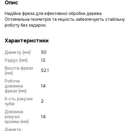
Опис
Надійна фреза для ефективної обробки дерева.
Оптимальна геометрія та міцність забезпечують стабільну
роботу без задирок.
Характеристики
Діаметр (мм)
50
Радіус (мм)
12
Висота фрези
52.1
(мм)
Робоча
довжина
14
фрези (мм)
К-сть ріжучих
2
зубів
Довжина
ріжучої
14
кромки (мм)
Діаметр