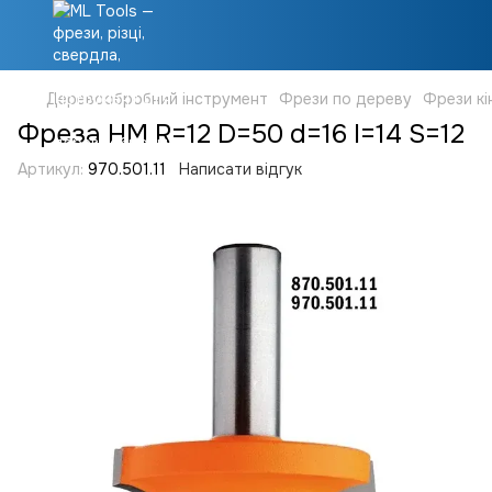
Деревообробний інструмент
Фрези по дереву
Фрези кі
Фреза HM R=12 D=50 d=16 I=14 S=12
Артикул:
970.501.11
Написати відгук