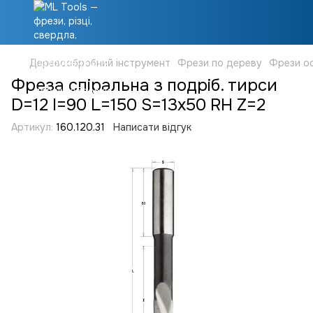
Деревообробний інструмент
Фрези по дереву
Фрези ос
Фреза спіральна з подріб. тирси
D=12 I=90 L=150 S=13x50 RH Z=2
Артикул:
160.120.31
Написати відгук