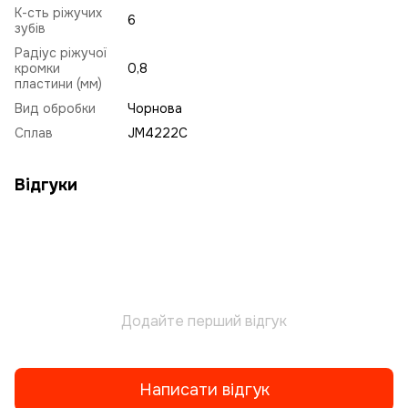
К-сть ріжучих
6
зубів
Радіус ріжучої
кромки
0,8
пластини (мм)
Вид обробки
Чорнова
Сплав
JM4222C
Відгуки
Додайте перший відгук
Написати відгук