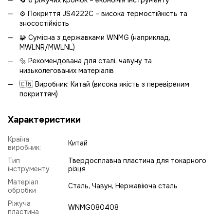
⚙️ Покриття JS4222C – висока термостійкість та
зносостійкість
🧩 Сумісна з державками WNMG (наприклад,
MWLNR/MWLNL)
🔩 Рекомендована для сталі, чавуну та
низьколегованих матеріалів
🇨🇳 Виробник: Китай (висока якість з перевіреним
покриттям)
Характеристики
Країна
Китай
виробник:
Тип
Твердосплавна пластина для токарного
інструменту
різця
Матеріал
Сталь, Чавун, Нержавіюча сталь
обробки
Ріжуча
WNMG080408
пластина