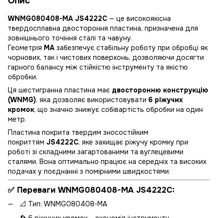
Опис
WNMG080408-MA JS4222C
— це високоякісна
твердосплавна двостороння пластина, призначена для
зовнішнього точіння сталі та чавуну.
Геометрія
MA
забезпечує стабільну роботу при обробці як
чорнових, так і чистових поверхонь, дозволяючи досягти
гарного балансу між стійкістю інструменту та якістю
обробки.
Ця шестигранна пластина має
двосторонню конструкцію
(WNMG)
, яка дозволяє використовувати
6 ріжучих
кромок
, що значно знижує собівартість обробки на один
метр.
Пластина покрита твердим зносостійким
покриттям
JS4222C
, яке захищає ріжучу кромку при
роботі зі складними загартованими та вуглецевими
сталями. Вона оптимально працює на середніх та високих
подачах у поєднанні з помірними швидкостями.
✅
Переваги WNMG080408-MA JS4222C:
📐 Тип: WNMG080408-MA
🔄 6 ріжучих кромок – економія інструменту