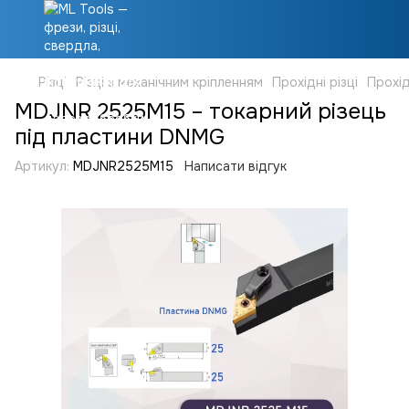
Різці
Різці з механічним кріпленням
Прохідні різці
Прохід
MDJNR 2525M15 – токарний різець
під пластини DNMG
Артикул:
MDJNR2525M15
Написати відгук