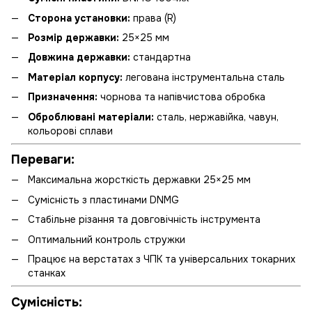
Сторона установки:
права (R)
Розмір державки:
25×25 мм
Довжина державки:
стандартна
Матеріал корпусу:
легована інструментальна сталь
Призначення:
чорнова та напівчистова обробка
Оброблювані матеріали:
сталь, нержавійка, чавун,
кольорові сплави
Переваги:
Максимальна жорсткість державки 25×25 мм
Сумісність з пластинами DNMG
Стабільне різання та довговічність інструмента
Оптимальний контроль стружки
Працює на верстатах з ЧПК та універсальних токарних
станках
Сумісність: