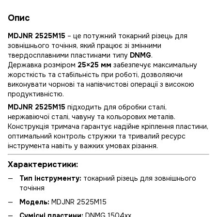
Опис
MDJNR 2525M15
– це потужний токарний різець для
зовнішнього точіння, який працює зі змінними
твердосплавними пластинами типу
DNMG
.
Державка розміром
25×25 мм
забезпечує максимальну
жорсткість та стабільність при роботі, дозволяючи
виконувати чорнові та напівчистові операції з високою
продуктивністю.
MDJNR 2525M15
підходить для обробки сталі,
нержавіючої сталі, чавуну та кольорових металів.
Конструкція тримача гарантує надійне кріплення пластини,
оптимальний контроль стружки та тривалий ресурс
інструмента навіть у важких умовах різання.
Характеристики:
Тип інструменту:
токарний різець для зовнішнього
точіння
Модель:
MDJNR 2525M15
Сумісні пластини:
DNMG 1504xx