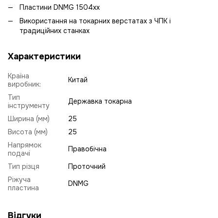
Пластини DNMG 1504xx
Використання на токарних верстатах з ЧПК і
традиційних станках
Характеристики
Країна
Китай
виробник:
Тип
Державка токарна
інструменту
Ширина (мм)
25
Висота (мм)
25
Напрямок
Правобічна
подачі
Тип різця
Проточний
Ріжуча
DNMG
пластина
Відгуки