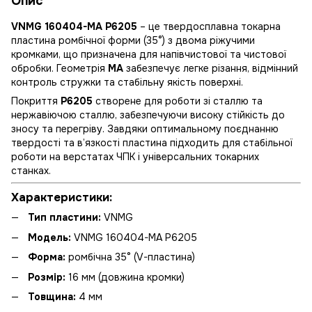
Опис
VNMG 160404-MA P6205
– це твердосплавна токарна
пластина ромбічної форми (35°) з двома ріжучими
кромками, що призначена для напівчистової та чистової
обробки. Геометрія
MA
забезпечує легке різання, відмінний
контроль стружки та стабільну якість поверхні.
Покриття
P6205
створене для роботи зі сталлю та
нержавіючою сталлю, забезпечуючи високу стійкість до
зносу та перегріву. Завдяки оптимальному поєднанню
твердості та в’язкості пластина підходить для стабільної
роботи на верстатах ЧПК і універсальних токарних
станках.
Характеристики:
Тип пластини:
VNMG
Модель:
VNMG 160404-MA P6205
Форма:
ромбічна 35° (V-пластина)
Розмір:
16 мм (довжина кромки)
Товщина:
4 мм