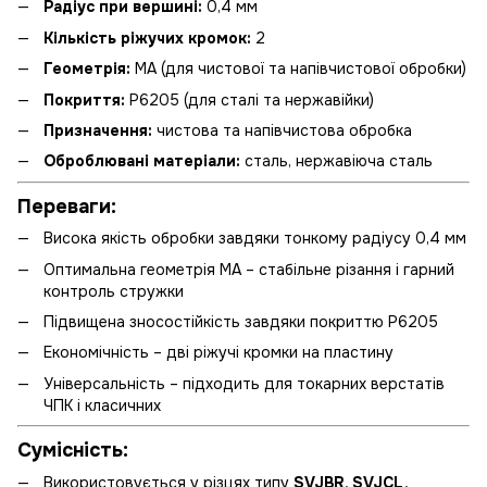
Радіус при вершині:
0,4 мм
Кількість ріжучих кромок:
2
Геометрія:
MA (для чистової та напівчистової обробки)
Покриття:
P6205 (для сталі та нержавійки)
Призначення:
чистова та напівчистова обробка
Оброблювані матеріали:
сталь, нержавіюча сталь
Переваги:
Висока якість обробки завдяки тонкому радіусу 0,4 мм
Оптимальна геометрія MA – стабільне різання і гарний
контроль стружки
Підвищена зносостійкість завдяки покриттю P6205
Економічність – дві ріжучі кромки на пластину
Універсальність – підходить для токарних верстатів
ЧПК і класичних
Сумісність:
Використовується у різцях типу
SVJBR, SVJCL,