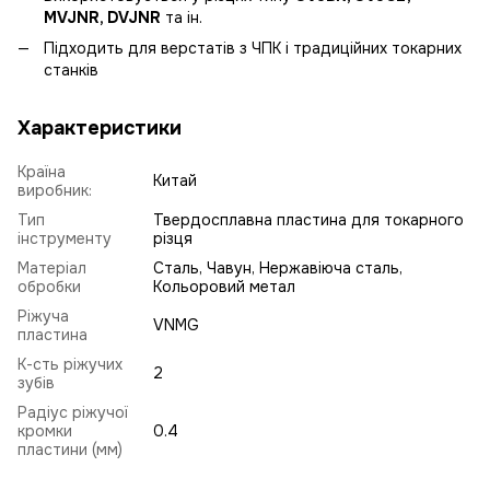
MVJNR, DVJNR
та ін.
Підходить для верстатів з ЧПК і традиційних токарних
станків
Характеристики
Країна
Китай
виробник:
Тип
Твердосплавна пластина для токарного
інструменту
різця
Матеріал
Сталь, Чавун, Нержавіюча сталь,
обробки
Кольоровий метал
Ріжуча
VNMG
пластина
К-сть ріжучих
2
зубів
Радіус ріжучої
кромки
0.4
пластини (мм)