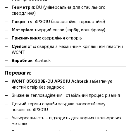
Геометрія:
DU (універсальна для стабільного
свердління)
Покриття:
AP301U (зносостійке, термостійке)
Матеріал:
твердий сплав (карбід вольфраму)
Призначення:
свердління отворів
Сумісність:
свердла з механічним кріпленням пластин
WCMT
Виробник:
Achteck
Переваги:
WCMT 050308E-DU AP301U Achteck
забезпечує
чистий отвір без задирок
Знижене тепловиділення і стабільний процес різання
Довгий термін служби завдяки зносостійкому
покриттю AP301U
Універсальність – підходить для чорних і кольорових
металів