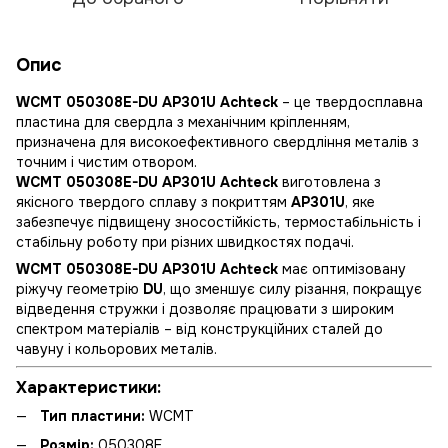
Опис
WCMT 050308E-DU AP301U Achteck
– це твердосплавна
пластина для свердла з механічним кріпленням,
призначена для високоефективного свердління металів з
точним і чистим отвором.
WCMT 050308E-DU AP301U Achteck
виготовлена з
якісного твердого сплаву з покриттям
AP301U
, яке
забезпечує підвищену зносостійкість, термостабільність і
стабільну роботу при різних швидкостях подачі.
WCMT 050308E-DU AP301U Achteck
має оптимізовану
ріжучу геометрію
DU
, що зменшує силу різання, покращує
відведення стружки і дозволяє працювати з широким
спектром матеріалів – від конструкційних сталей до
чавуну і кольорових металів.
Характеристики:
Тип пластини:
WCMT
Розмір:
050308E