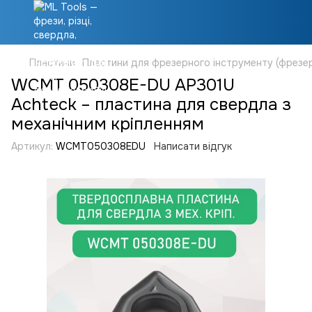
Пластини
Пластини для фрезерного інструменту (фрезер
WCMT 050308E-DU AP301U
Achteck – пластина для свердла з
механічним кріпленням
Артикул:
WCMT050308EDU
Написати відгук