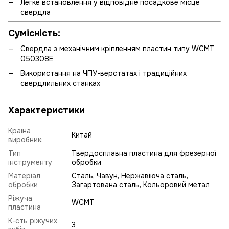
Легке встановлення у відповідне посадкове місце
свердла
Сумісність:
Свердла з механічним кріпленням пластин типу WCMT
050308E
Використання на ЧПУ-верстатах і традиційних
свердлильних станках
Характеристики
Країна
Китай
виробник:
Тип
Твердосплавна пластина для фрезерної
інструменту
обробки
Матеріал
Сталь, Чавун, Нержавіюча сталь,
обробки
Загартована сталь, Кольоровий метал
Ріжуча
WCMT
пластина
К-сть ріжучих
3